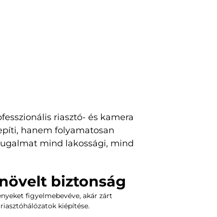
fesszionális riasztó- és kamera
epíti, hanem folyamatosan
 nyugalmat mind lakossági, mind
övelt biztonság
ényeket figyelmebevéve, akár zárt
riasztóhálózatok kiépítése.