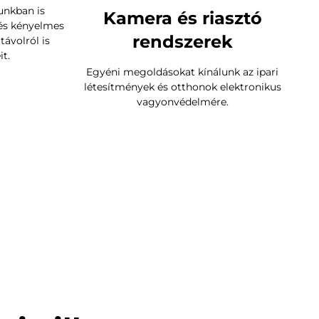
unkban is
Kamera és riasztó
és kényelmes
rendszerek
ávolról is
t.
Egyéni megoldásokat kínálunk az ipari
létesítmények és otthonok elektronikus
vagyonvédelmére.