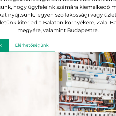
sünk, hogy ügyfeleink számára kiemelkedő 
at nyújtsunk, legyen szó lakossági vagy üzlet
etünk kiterjed a Balaton környékére, Zala, B
megyére, valamint Budapestre.
k
Elérhetőségünk