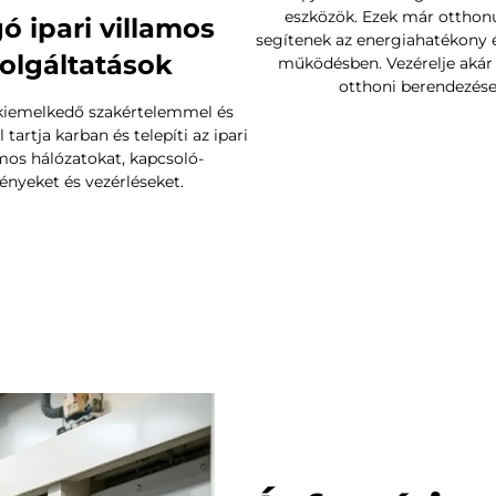
eszközök. Ezek már otthon
ó ipari villamos
segítenek az energiahatékony 
olgáltatások
működésben. Vezérelje akár t
otthoni berendezései
kiemelkedő szakértelemmel és
 tartja karban és telepíti az ipari
mos hálózatokat, kapcsoló-
ényeket és vezérléseket.