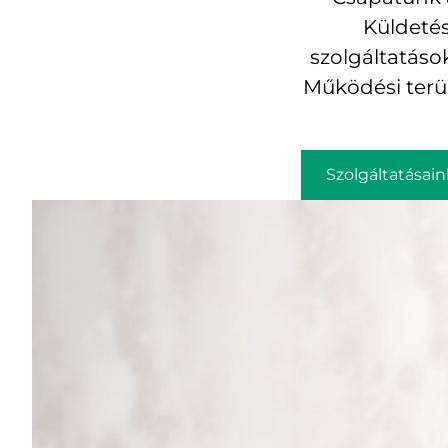
Küldeté
szolgáltatások
Működési terül
Szolgáltatásain