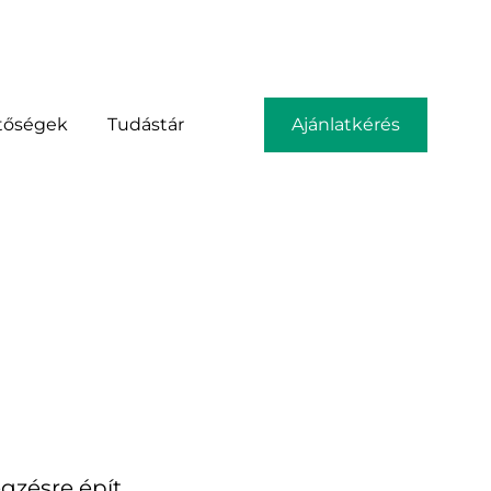
tőségek
Tudástár
Ajánlatkérés
zésre épít.