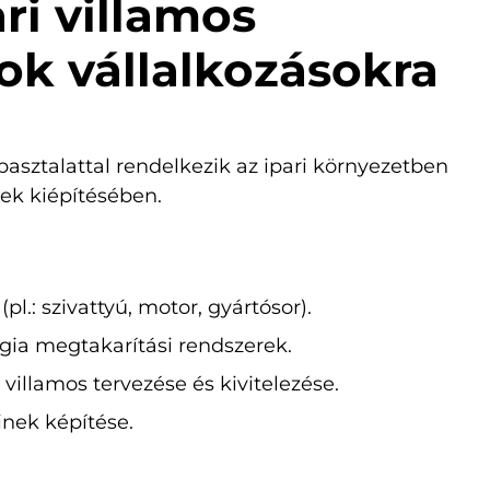
ri villamos
k vállalkozásokra
sztalattal rendelkezik az ipari környezetben
ek kiépítésében.
pl.: szivattyú, motor, gyártósor).
ia megtakarítási rendszerek.
illamos tervezése és kivitelezése.
inek képítése.