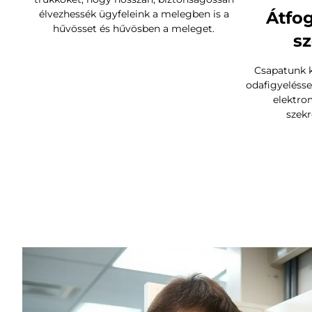
élvezhessék ügyfeleink a melegben is a
Átfog
hűvösset és hűvösben a meleget.
sz
Csapatunk 
odafigyeléssel
elektro
szekr