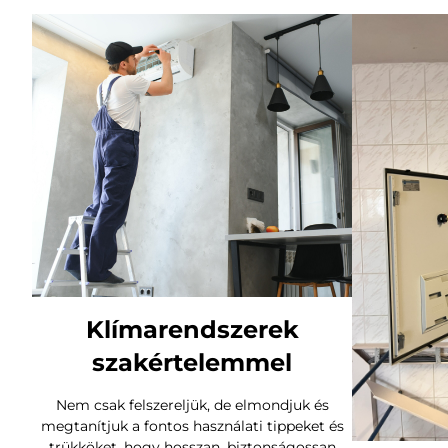
Klímarendszerek
szakértelemmel
Nem csak felszereljük, de elmondjuk és
megtanítjuk a fontos használati tippeket és
trükköket, hogy hosszan, biztonságossan