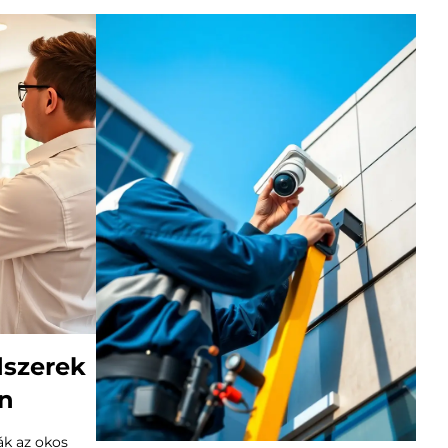
dszerek
n
k az okos