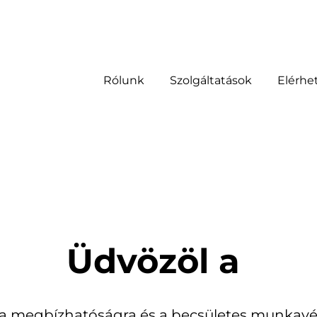
Rólunk
Szolgáltatások
Elérhe
Üdvözöl a
a megbízhatóságra és a becsületes munkavég