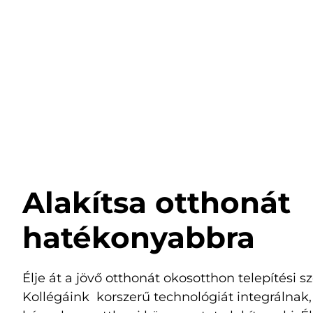
Alakítsa otthonát
hatékonyabbra
Élje át a jövő otthonát okosotthon telepítési s
Kollégáink korszerű technológiát integrálna