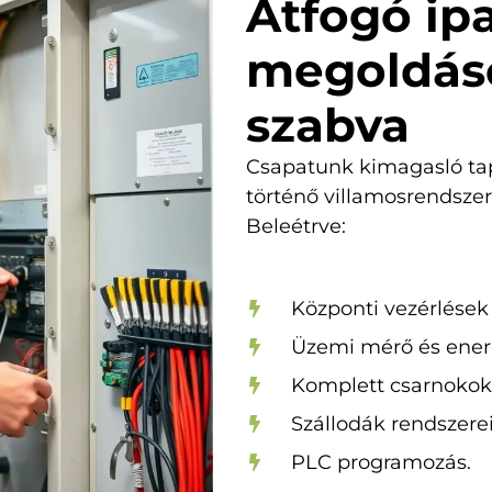
Átfogó ipa
megoldáso
szabva
Csapatunk kimagasló tapa
történő villamosrendszer
Beleétrve:
Központi vezérlések (
Üzemi mérő és energ
Komplett csarnokok v
Szállodák rendszere
PLC programozás.