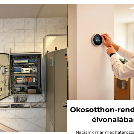
Okosotthon-ren
élvonalába
Napjaink már meghatározzá